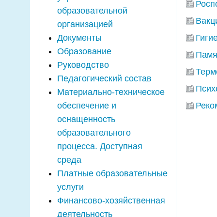
Росп
образовательной
Вакц
организацией
Документы
Гиги
Образование
Памя
Руководство
Терм
Педагогический состав
Псих
Материально-техническое
обеспечение и
Реко
оснащенность
образовательного
процесса. Доступная
среда
Платные образовательные
услуги
Финансово-хозяйственная
деятельность